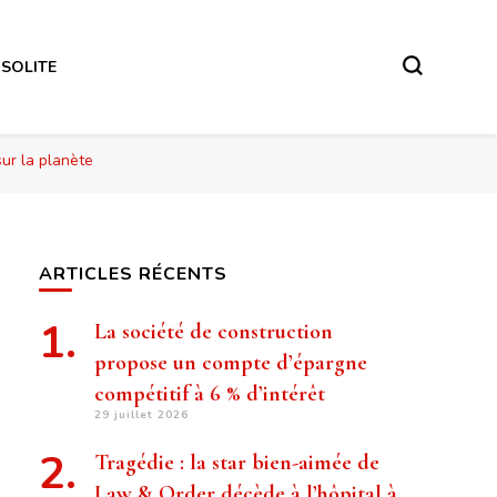
NSOLITE
sur la planète
ARTICLES RÉCENTS
La société de construction
propose un compte d’épargne
compétitif à 6 % d’intérêt
29 juillet 2026
Tragédie : la star bien-aimée de
Law & Order décède à l’hôpital à