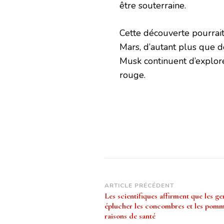
être souterraine.
Cette découverte pourrait
Mars, d’autant plus que d
Musk continuent d’explore
rouge.
Navigation
ARTICLE PRÉCÉDENT
Les scientifiques affirment que les ge
d’article
éplucher les concombres et les pomm
raisons de santé