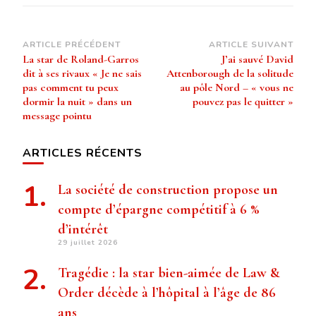
Navigation
ARTICLE PRÉCÉDENT
ARTICLE SUIVANT
La star de Roland-Garros
J’ai sauvé David
d’article
dit à ses rivaux « Je ne sais
Attenborough de la solitude
pas comment tu peux
au pôle Nord – « vous ne
dormir la nuit » dans un
pouvez pas le quitter »
message pointu
ARTICLES RÉCENTS
La société de construction propose un
compte d’épargne compétitif à 6 %
d’intérêt
29 juillet 2026
Tragédie : la star bien-aimée de Law &
Order décède à l’hôpital à l’âge de 86
ans