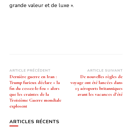
grande valeur et de luxe ».
Navigation
ARTICLE PRÉCÉDENT
ARTICLE SUIVANT
Dernière guerre en Iran :
De nouvelles règles de
d’article
Trump furieux déclare « la
voyage ont été lancées dans
fin du cessez-le-feu » alors
13 aéroports britanniques
que les craintes de la
avant les vacances d’été
Troisième Guerre mondiale
explosent
ARTICLES RÉCENTS