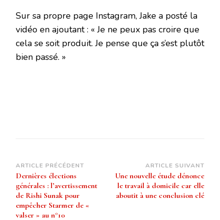
Sur sa propre page Instagram, Jake a posté la
vidéo en ajoutant : « Je ne peux pas croire que
cela se soit produit. Je pense que ça s’est plutôt
bien passé. »
Navigation
ARTICLE PRÉCÉDENT
ARTICLE SUIVANT
Dernières élections
Une nouvelle étude dénonce
d’article
générales : l’avertissement
le travail à domicile car elle
de Rishi Sunak pour
aboutit à une conclusion clé
empêcher Starmer de «
valser » au n°10