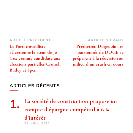
Navigation
ARTICLE PRÉCÉDENT
ARTICLE SUIVANT
Le Parti travailliste
Prédiction Dogecoin: les
d’article
sélectionne la sœur de Jo
passionnés de DOGE se
Cox comme candidate aux
préparent à la récession au
élections partielles Crunch
milieu d’un crash en cours
Batley et Spen
ARTICLES RÉCENTS
La société de construction propose un
compte d’épargne compétitif à 6 %
d’intérêt
29 juillet 2026