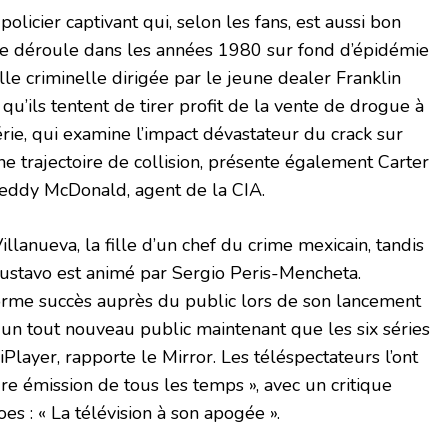
licier captivant qui, selon les fans, est aussi bon
e déroule dans les années 1980 sur fond d’épidémie
lle criminelle dirigée par le jeune dealer Franklin
 qu’ils tentent de tirer profit de la vente de drogue à
érie, qui examine l’impact dévastateur du crack sur
e trajectoire de collision, présente également Carter
eddy McDonald, agent de la CIA.
illanueva, la fille d’un chef du crime mexicain, tandis
Gustavo est animé par Sergio Peris-Mencheta.
orme succès auprès du public lors de son lancement
r un tout nouveau public maintenant que les six séries
Player, rapporte le Mirror. Les téléspectateurs l’ont
e émission de tous les temps », avec un critique
s : « La télévision à son apogée ».