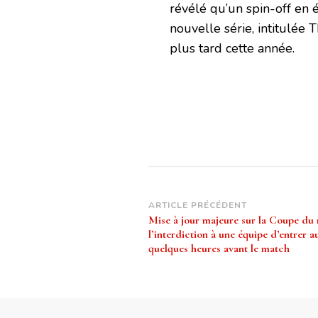
révélé qu’un spin-off en 
nouvelle série, intitulée 
plus tard cette année.
Navigation
ARTICLE PRÉCÉDENT
Mise à jour majeure sur la Coupe du
d’article
l’interdiction à une équipe d’entrer a
quelques heures avant le match