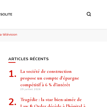
NSOLITE
a télévision
ARTICLES RÉCENTS
La société de construction
propose un compte d’épargne
compétitif à 6 % d’intérêt
29 juillet 2026
Tragédie : la star bien-aimée de
Law & Order décède à l’hôpital à