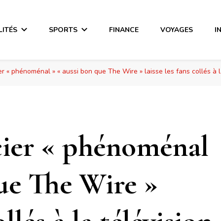
LITÉS
SPORTS
FINANCE
VOYAGES
I
r « phénoménal » « aussi bon que The Wire » laisse les fans collés à l
cier « phénoménal
que The Wire »