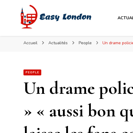
Easy London
ACTUA
Easy London
Accueil
Actualités
People
Un drame policie
PEOPLE
Un drame poli
» « aussi bon 