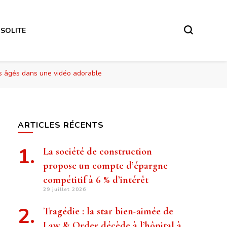
NSOLITE
us âgés dans une vidéo adorable
ARTICLES RÉCENTS
La société de construction
propose un compte d’épargne
compétitif à 6 % d’intérêt
29 juillet 2026
Tragédie : la star bien-aimée de
Law & Order décède à l’hôpital à