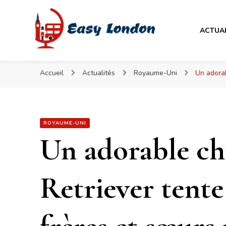
Easy London
ACTUA
Easy London
Accueil
Actualités
Royaume-Uni
Un adorab
ROYAUME-UNI
Un adorable ch
Retriever tente