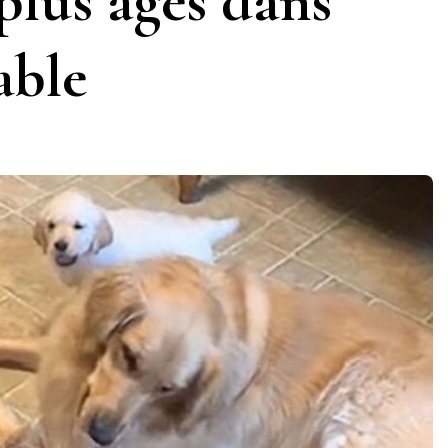
 plus âgés dans
able