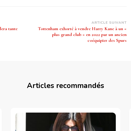
ARTICLE SUIVANT
lera tante
Tottenham exhorté à vendre Harry Kane à un «
plus grand club » en 2022 par un ancien
coéquipier des Spurs
Articles recommandés