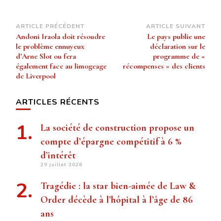
Navigation
ARTICLE PRÉCÉDENT
ARTICLE SUIVANT
Andoni Iraola doit résoudre
Le pays publie une
d’article
le problème ennuyeux
déclaration sur le
d’Arne Slot ou fera
programme de «
également face au limogeage
récompenses » des clients
de Liverpool
ARTICLES RÉCENTS
La société de construction propose un
compte d’épargne compétitif à 6 %
d’intérêt
29 juillet 2026
Tragédie : la star bien-aimée de Law &
Order décède à l’hôpital à l’âge de 86
ans