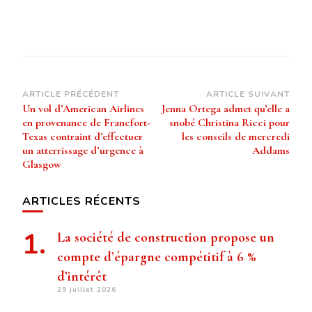
Navigation
ARTICLE PRÉCÉDENT
ARTICLE SUIVANT
Un vol d’American Airlines
Jenna Ortega admet qu’elle a
d’article
en provenance de Francfort-
snobé Christina Ricci pour
Texas contraint d’effectuer
les conseils de mercredi
un atterrissage d’urgence à
Addams
Glasgow
ARTICLES RÉCENTS
La société de construction propose un
compte d’épargne compétitif à 6 %
d’intérêt
29 juillet 2026