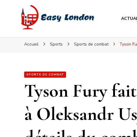
Easy London
ACTUA
Easy London
Accueil
Sports
Sports de combat
Tyson Fu
SPORTS DE COMBAT
Tyson Fury fai
à Oleksandr Usy