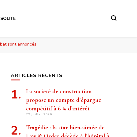
NSOLITE
mbat sont annoncés
ARTICLES RÉCENTS
La société de construction
propose un compte d’épargne
compétitif à 6 % d’intérêt
29 juillet 2026
Tragédie : la star bien-aimée de
Law & Order décède à l’hôpital à