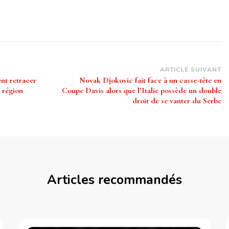
ARTICLE SUIVANT
nt retracer
Novak Djokovic fait face à un casse-tête en
 région
Coupe Davis alors que l’Italie possède un double
droit de se vanter du Serbe
Articles recommandés