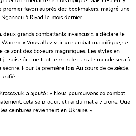
ght et une médaille d’or olympique. Mais c’est Fury
e premier favori auprès des bookmakers, malgré une
 Ngannou à Riyad le mois dernier.
a, deux grands combattants invaincus », a déclaré le
 Warren. « Vous allez voir un combat magnifique, ce
e ce sont des boxeurs magnifiques. Les styles en
t je suis sûr que tout le monde dans le monde sera à
re s’écrire. Pour la première fois Au cours de ce siècle,
nifié. »
Krasssyuk, a ajouté : « Nous poursuivons ce combat
alement, cela se produit et j’ai du mal à y croire. Que
les ceintures reviennent en Ukraine. »