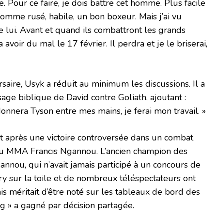
Pour ce faire, je dois battre cet homme. Plus facile
n homme rusé, habile, un bon boxeur. Mais j’ai vu
ui. Avant et quand ils combattront les grands
a avoir du mal le 17 février. Il perdra et je le briserai,
saire, Usyk a réduit au minimum les discussions. Il a
ge biblique de David contre Goliath, ajoutant :
nnera Tyson entre mes mains, je ferai mon travail. »
t après une victoire controversée dans un combat
 du MMA Francis Ngannou. L’ancien champion des
annou, qui n’avait jamais participé à un concours de
ry sur la toile et de nombreux téléspectateurs ont
 méritait d’être noté sur les tableaux de bord des
ng » a gagné par décision partagée.