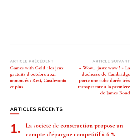
Navigation
ARTICLE PRÉCÉDENT
ARTICLE SUIVANT
Games with Gold : les jeux
« Wow… juste wow ! » La
d’article
gratuits d’octobre 2021
duchesse de Cambridge
annoncés : Resi, Castlevania
porte une robe dorée très
et plus
transparente à la première
de James Bond
ARTICLES RÉCENTS
La société de construction propose un
compte d’épargne compétitif à 6 %