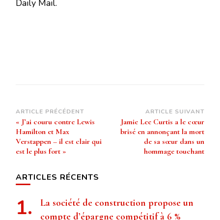
Daily Mail.
Navigation
ARTICLE PRÉCÉDENT
ARTICLE SUIVANT
« J’ai couru contre Lewis
Jamie Lee Curtis a le cœur
d’article
Hamilton et Max
brisé en annonçant la mort
Verstappen – il est clair qui
de sa sœur dans un
est le plus fort »
hommage touchant
ARTICLES RÉCENTS
La société de construction propose un
compte d’épargne compétitif à 6 %