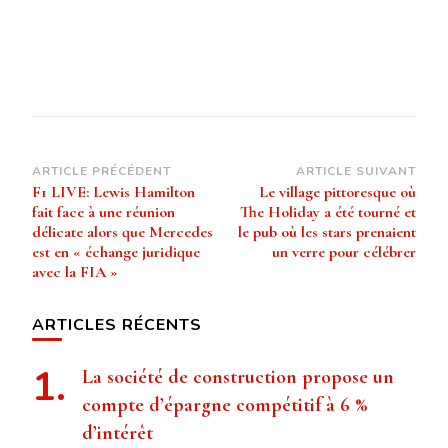
Navigation
ARTICLE PRÉCÉDENT
ARTICLE SUIVANT
F1 LIVE: Lewis Hamilton
Le village pittoresque où
d’article
fait face à une réunion
The Holiday a été tourné et
délicate alors que Mercedes
le pub où les stars prenaient
est en « échange juridique
un verre pour célébrer
avec la FIA »
ARTICLES RÉCENTS
La société de construction propose un
compte d’épargne compétitif à 6 %
d’intérêt