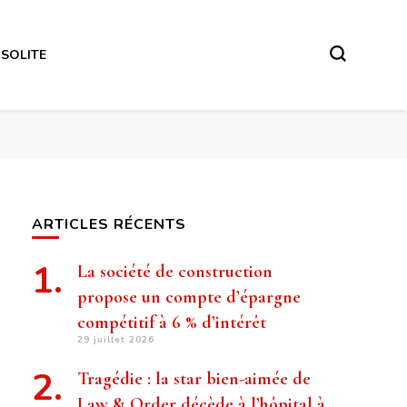
NSOLITE
ARTICLES RÉCENTS
La société de construction
propose un compte d’épargne
compétitif à 6 % d’intérêt
29 juillet 2026
Tragédie : la star bien-aimée de
Law & Order décède à l’hôpital à