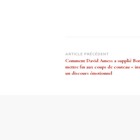
Navigation
ARTICLE PRÉCÉDENT
Comment David Amess a supplié Bori
d’article
mettre fin aux coups de couteau « in
un discours émotionnel