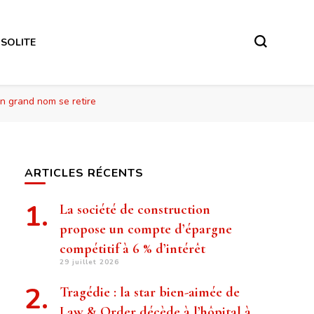
NSOLITE
un grand nom se retire
ARTICLES RÉCENTS
La société de construction
propose un compte d’épargne
compétitif à 6 % d’intérêt
29 juillet 2026
Tragédie : la star bien-aimée de
Law & Order décède à l’hôpital à