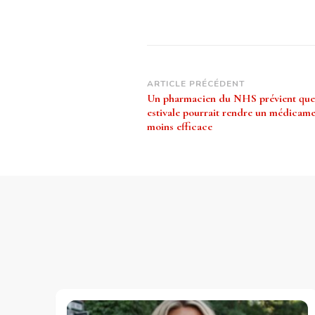
Navigation
ARTICLE PRÉCÉDENT
Un pharmacien du NHS prévient que 
d’article
estivale pourrait rendre un médicame
moins efficace