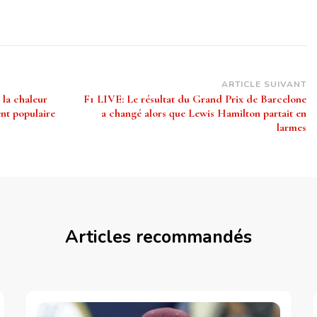
ARTICLE SUIVANT
la chaleur
F1 LIVE: Le résultat du Grand Prix de Barcelone
nt populaire
a changé alors que Lewis Hamilton partait en
larmes
Articles recommandés