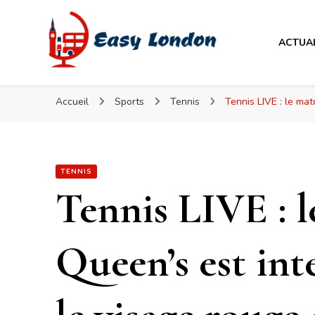
Easy London
ACTUA
Easy London
Accueil
Sports
Tennis
Tennis LIVE : le ma
TENNIS
Tennis LIVE : 
Queen’s est in