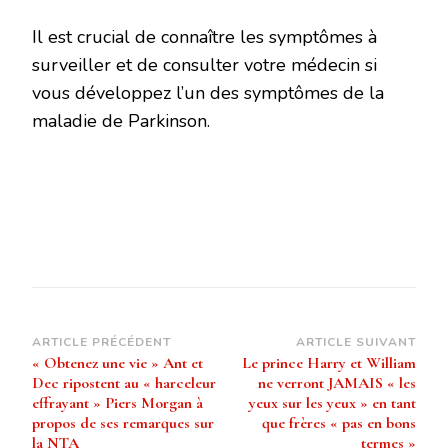
Il est crucial de connaître les symptômes à
surveiller et de consulter votre médecin si
vous développez l’un des symptômes de la
maladie de Parkinson.
Navigation
ARTICLE PRÉCÉDENT
ARTICLE SUIVANT
« Obtenez une vie » Ant et
Le prince Harry et William
d’article
Dec ripostent au « harceleur
ne verront JAMAIS « les
effrayant » Piers Morgan à
yeux sur les yeux » en tant
propos de ses remarques sur
que frères « pas en bons
la NTA
termes »