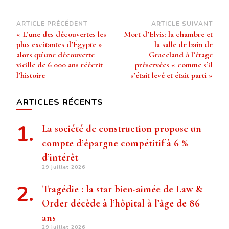
Navigation
ARTICLE PRÉCÉDENT
ARTICLE SUIVANT
« L’une des découvertes les
Mort d’Elvis: la chambre et
d’article
plus excitantes d’Égypte »
la salle de bain de
alors qu’une découverte
Graceland à l’étage
vieille de 6 000 ans réécrit
préservées « comme s’il
l’histoire
s’était levé et était parti »
ARTICLES RÉCENTS
La société de construction propose un
compte d’épargne compétitif à 6 %
d’intérêt
29 juillet 2026
Tragédie : la star bien-aimée de Law &
Order décède à l’hôpital à l’âge de 86
ans
29 juillet 2026