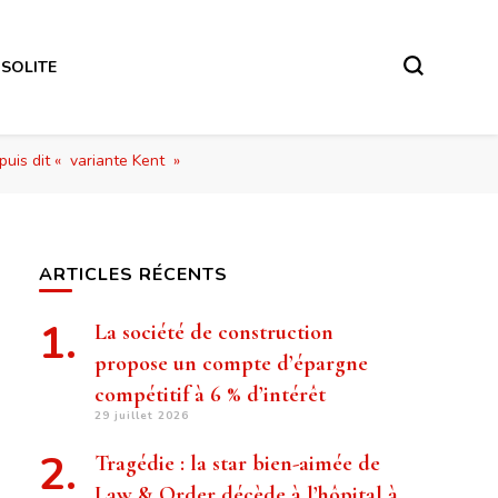
NSOLITE
uis dit « variante Kent »
ARTICLES RÉCENTS
La société de construction
propose un compte d’épargne
compétitif à 6 % d’intérêt
29 juillet 2026
Tragédie : la star bien-aimée de
Law & Order décède à l’hôpital à