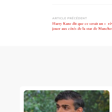
Navigation
ARTICLE PRÉCÉDENT
Harry Kane dit que ce serait un « r
d’article
jouer aux côtés de la star de Manches