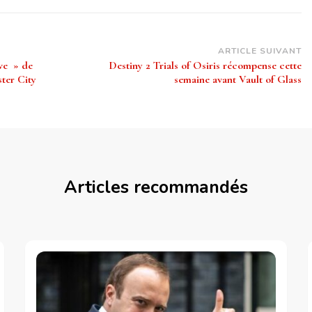
ARTICLE SUIVANT
êve » de
Destiny 2 Trials of Osiris récompense cette
ter City
semaine avant Vault of Glass
Articles recommandés