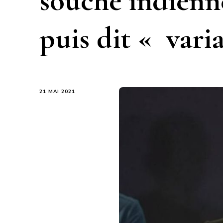
souche indienn
puis dit « vari
21 MAI 2021