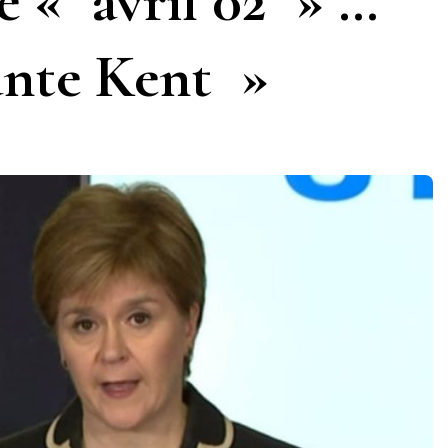
e « avril 02 » …
ante Kent »