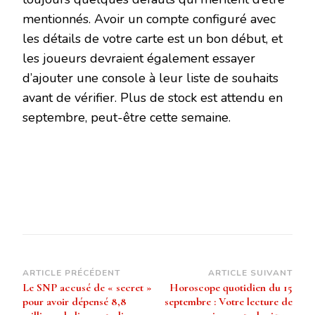
mentionnés. Avoir un compte configuré avec
les détails de votre carte est un bon début, et
les joueurs devraient également essayer
d’ajouter une console à leur liste de souhaits
avant de vérifier. Plus de stock est attendu en
septembre, peut-être cette semaine.
Navigation
ARTICLE PRÉCÉDENT
ARTICLE SUIVANT
Le SNP accusé de « secret »
Horoscope quotidien du 15
d’article
pour avoir dépensé 8,8
septembre : Votre lecture de