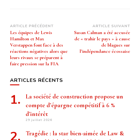
Navigation
ARTICLE PRÉCÉDENT
ARTICLE SUIVANT
Les équipes de Lewis
Susan Calman a été accusée
d’article
Hamilton et Max
de « trahir le pays » à cause
Verstappen font face à des
de blagues sur
réactions négatives alors que
l’indépendance écossaise
leurs rivaux se préparent à
faire pression sur la FIA
ARTICLES RÉCENTS
La société de construction propose un
compte d’épargne compétitif à 6 %
d’intérêt
29 juillet 2026
Tragédie : la star bien-aimée de Law &