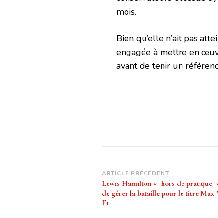
mois.
Bien qu’elle n’ait pas att
engagée à mettre en œuvr
avant de tenir un référen
Navigation
ARTICLE PRÉCÉDENT
Lewis Hamilton « hors de pratique »
d’article
de gérer la bataille pour le titre Max
F1