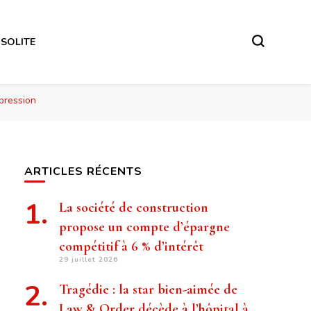
NSOLITE
pression
ARTICLES RÉCENTS
La société de construction
propose un compte d’épargne
compétitif à 6 % d’intérêt
29 juillet 2026
Tragédie : la star bien-aimée de
Law & Order décède à l’hôpital à