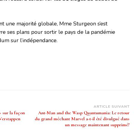
eint une majorité globale, Mme Sturgeon s’est
e ses plans pour sortir le pays de la pandémie
dum sur l’indépendance.
ARTICLE SUIVANT
 sur la façon
Ant-Man and the Wasp Quantumania: Le retour
 Verstappen
du grand méchant Marvel a-t-il été divulgué dans
un message maintenant supprimé?