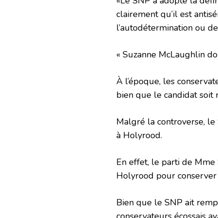
«Le SNP a adopté la défini
clairement qu’il est antis
l’autodétermination ou de
« Suzanne McLaughlin doit 
À l’époque, les conservate
bien que le candidat soit r
Malgré la controverse, l
à Holyrood.
En effet, le parti de Mm
Holyrood pour conserver 
Bien que le SNP ait rempor
conservateurs écossais ay