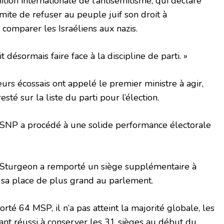
tion internationale de l’antisémitisme, qui déclare
émite de refuser au peuple juif son droit à
 comparer les Israéliens aux nazis.
désormais faire face à la discipline de parti. »
urs écossais ont appelé le premier ministre à agir,
esté sur la liste du parti pour l’élection.
e SNP a procédé à une solide performance électorale
e Sturgeon a remporté un siège supplémentaire à
sa place de plus grand au parlement.
té 64 MSP, il n’a pas atteint la majorité globale, les
ant réussi à conserver les 31 sièges au début du