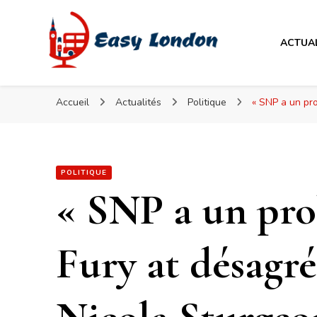
Easy London
ACTUA
Easy London
Accueil
Actualités
Politique
« SNP a un pr
POLITIQUE
« SNP a un pro
Fury at désagr