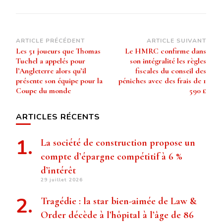
Navigation
ARTICLE PRÉCÉDENT
ARTICLE SUIVANT
Les 51 joueurs que Thomas
Le HMRC confirme dans
d’article
Tuchel a appelés pour
son intégralité les règles
l’Angleterre alors qu’il
fiscales du conseil des
présente son équipe pour la
péniches avec des frais de 1
Coupe du monde
590 £
ARTICLES RÉCENTS
La société de construction propose un
compte d’épargne compétitif à 6 %
d’intérêt
29 juillet 2026
Tragédie : la star bien-aimée de Law &
Order décède à l’hôpital à l’âge de 86