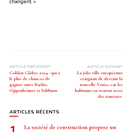
changent. »
Navigation
ARTICLE PRÉCÉDENT
ARTICLE SUIVANT
Golden Globes 2024 : qui a
La jolie ville européenne
d’article
le plus de chances de
craignait de devenir la
gagner entre Barbie,
nouvelle Venise car les
Oppenheimer et Saltburn
habitants en avaient assez
des touristes.
ARTICLES RÉCENTS
La société de construction propose un