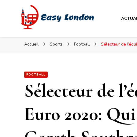
Easy London
ACTUA
Easy London
Accueil
Sports
Football
Sélecteur de l’éq
FOOTBALL
Sélecteur de l’
Euro 2020: Qu