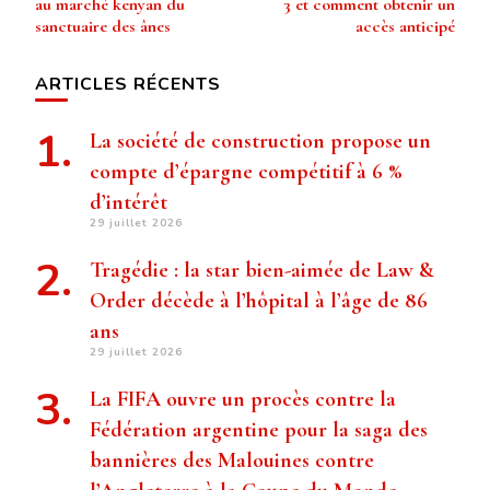
au marché kenyan du
3 et comment obtenir un
sanctuaire des ânes
accès anticipé
ARTICLES RÉCENTS
La société de construction propose un
compte d’épargne compétitif à 6 %
d’intérêt
29 juillet 2026
Tragédie : la star bien-aimée de Law &
Order décède à l’hôpital à l’âge de 86
ans
29 juillet 2026
La FIFA ouvre un procès contre la
Fédération argentine pour la saga des
bannières des Malouines contre