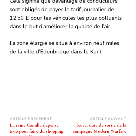
Cela signifie que davantage de conducteurs
sont obligés de payer le tarif journalier de
12,50 £ pour les véhicules les plus polluants,
dans le but d’améliorer la qualité de l’air.
La zone élargie se situe à environ neuf miles
de la ville d’Edenbridge dans le Kent.
Navigation
ARTICLE PRÉCÉDENT
ARTICLE SUIVANT
La reine Camilla dépense
Heure, date de sortie de la
d’article
trop pour faire du shopping
campagne Modern Warfare