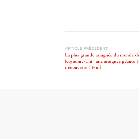
Navigation
ARTICLE PRÉCÉDENT
La plus grande araignée du monde d
d’article
Royaume-Uni : une araignée géante
découverte à Hull