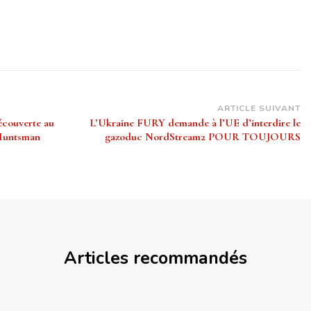
ARTICLE SUIVANT
écouverte au
L’Ukraine FURY demande à l’UE d’interdire le
 Huntsman
gazoduc NordStream2 POUR TOUJOURS
Articles recommandés