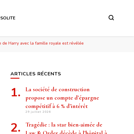
NSOLITE
e de Harry avec la famille royale est révélée
ARTICLES RÉCENTS
La société de construction
propose un compte d’épargne
compétitif à 6 % d’intérêt
29 juillet 2026
Tragédie : la star bien-aimée de
Law & Order décède à l’hôpital à