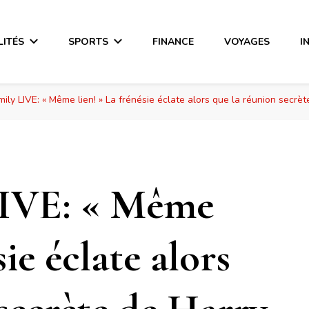
LITÉS
SPORTS
FINANCE
VOYAGES
I
ily LIVE: « Même lien! » La frénésie éclate alors que la réunion secrèt
LIVE: « Même
sie éclate alors