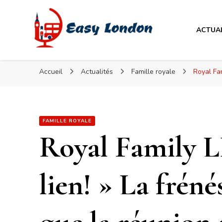
Easy London
ACTUA
Easy London
Accueil
Actualités
Famille royale
Royal Fam
FAMILLE ROYALE
Royal Family 
lien! » La fréné