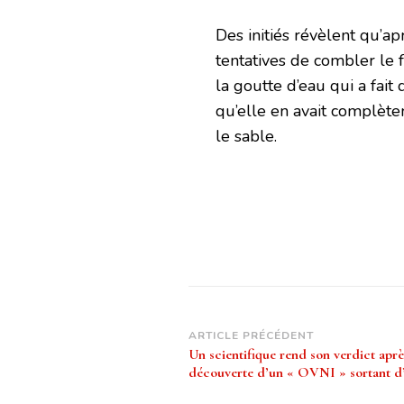
Des initiés révèlent qu’a
tentatives de combler le f
la goutte d’eau qui a fait
qu’elle en avait complète
le sable.
Navigation
ARTICLE PRÉCÉDENT
Un scientifique rend son verdict aprè
d’article
découverte d’un « OVNI » sortant d