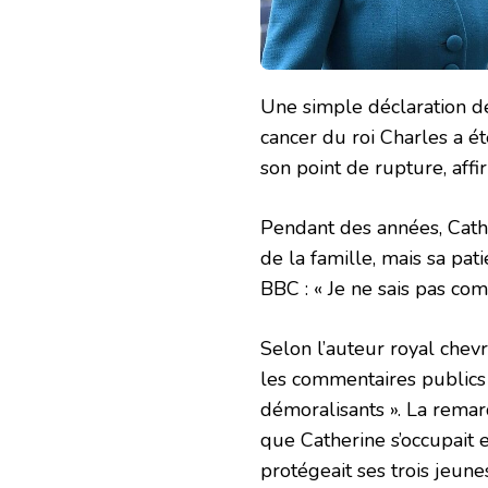
Une simple déclaration d
cancer du roi Charles a é
son point de rupture, aff
Pendant des années, Cathe
de la famille, mais sa pat
BBC : « Je ne sais pas co
Selon l’auteur royal chev
les commentaires publics
démoralisants ». La rema
que Catherine s’occupait 
protégeait ses trois jeune