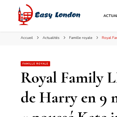
Easy London
ACTUA
Easy London
Accueil
Actualités
Famille royale
Royal Fam
FAMILLE ROYALE
Royal Family L
de Harry en 9 