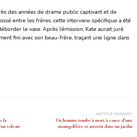
près des années de drame public captivant et de
ossé entre les frères, cette interview spécifique a été
 déborder le vase. Après l’émission, Kate aurait juré
ment fini avec son beau-frère, traçant une ligne dans
ARTICLE SUIVANT
s la
Un homme tombe à mort à cause d’une
’un volcan
montgolfière et atterrit dans un jardin