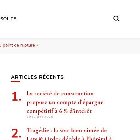
NSOLITE
u point de rupture »
ARTICLES RÉCENTS
La société de construction
propose un compte d’épargne
compétitif à 6 % d’intérêt
29 juillet 2026
Tragédie : la star bien-aimée de
Law & Order décède à l’hôpital à