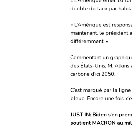
« L’Amérique émet 16 ton
double du taux par habita
« L’Amérique est responsa
maintenant, le président a
différemment. »
Commentant un graphique 
des États-Unis, M. Atkins 
carbone d’ici 2050.
C’est marqué par la lign
bleue. Encore une fois, c’e
JUST IN: Biden s’en pren
soutient MACRON au mili