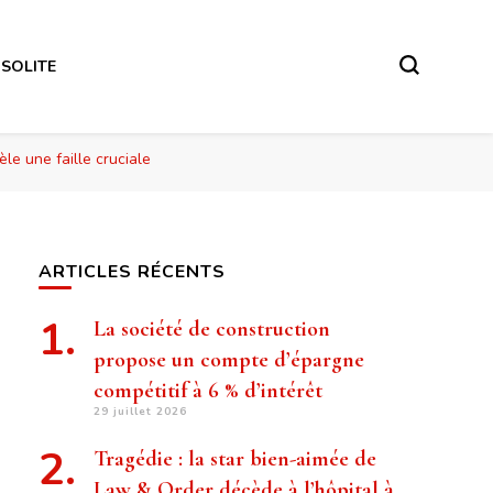
NSOLITE
le une faille cruciale
ARTICLES RÉCENTS
La société de construction
propose un compte d’épargne
compétitif à 6 % d’intérêt
29 juillet 2026
Tragédie : la star bien-aimée de
Law & Order décède à l’hôpital à