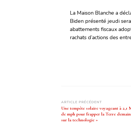
La Maison Blanche a décl
Biden présenté jeudi sera
abattements fiscaux adop
rachats d’actions des entr
Navigation
ARTICLE PRÉCÉDENT
Une tempête solaire voyageant à 2,
d’article
de mph pour frapper la Terre demain
sur la technologie »