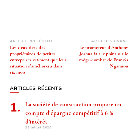
Navigation
ARTICLE PRÉCÉDENT
ARTICLE SUIVANT
Les deux tiers des
Le promoteur d’Anthony
d’article
propriétaires de petites
Joshua fait le point sur le
entreprises estiment que leur
méga-combat de Francis
situation s’améliorera dans
Ngannou
six mois
ARTICLES RÉCENTS
La société de construction propose un
compte d’épargne compétitif à 6 %
d’intérêt
29 juillet 2026