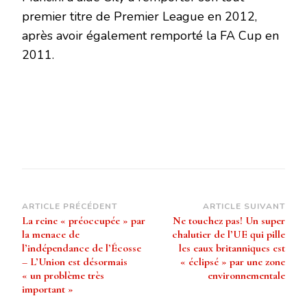
premier titre de Premier League en 2012,
après avoir également remporté la FA Cup en
2011.
Navigation
ARTICLE PRÉCÉDENT
ARTICLE SUIVANT
La reine « préoccupée » par
Ne touchez pas! Un super
d’article
la menace de
chalutier de l’UE qui pille
l’indépendance de l’Écosse
les eaux britanniques est
– L’Union est désormais
« éclipsé » par une zone
« un problème très
environnementale
important »