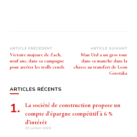
Navigation
ARTICLE PRÉCÉDENT
ARTICLE SUIVANT
Victoire majeure de Zach,
Man Utd a un gros tour
d’article
neuf ans, dans sa campagne
dans sa manche dans la
pour arrêter les trolls cruels
chasse au transfert de Leon
Goretzka
ARTICLES RÉCENTS
La société de construction propose un
compte d’épargne compétitif à 6 %
d’intérêt
29 juillet 2026