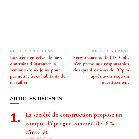
Navigation
ARTICLE PRÉCÉDENT
ARTICLE SUIVANT
La Grèce en crise : le pays
Sergio Garcia, de LIV Golf,
d’article
contraint d’instaurer la
s’en prend aux responsables
semaine de six jours pour
des qualifications de l’Open
permettre à ses habitants de
après avoir reçu un
travailler
avertissement
ARTICLES RÉCENTS
La société de construction propose un
compte d’épargne compétitif à 6 %
d’intérêt
29 juillet 2026