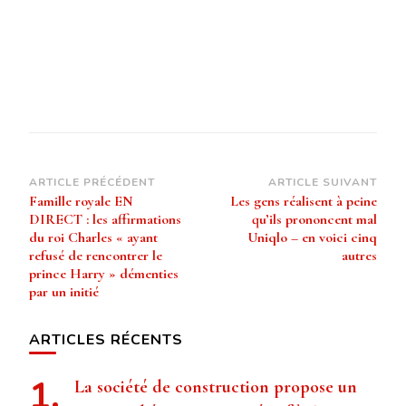
Navigation
ARTICLE PRÉCÉDENT
ARTICLE SUIVANT
Famille royale EN
Les gens réalisent à peine
d’article
DIRECT : les affirmations
qu’ils prononcent mal
du roi Charles « ayant
Uniqlo – en voici cinq
refusé de rencontrer le
autres
prince Harry » démenties
par un initié
ARTICLES RÉCENTS
La société de construction propose un