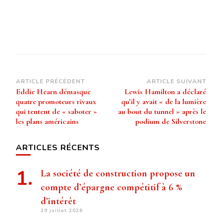
Navigation
ARTICLE PRÉCÉDENT
ARTICLE SUIVANT
Eddie Hearn démasque
Lewis Hamilton a déclaré
d’article
quatre promoteurs rivaux
qu’il y avait « de la lumière
qui tentent de « saboter »
au bout du tunnel » après le
les plans américains
podium de Silverstone
ARTICLES RÉCENTS
La société de construction propose un
compte d’épargne compétitif à 6 %
d’intérêt
29 juillet 2026