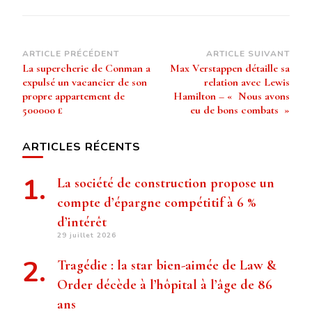
Navigation
ARTICLE PRÉCÉDENT
ARTICLE SUIVANT
La supercherie de Conman a
Max Verstappen détaille sa
d’article
expulsé un vacancier de son
relation avec Lewis
propre appartement de
Hamilton – « Nous avons
500000 £
eu de bons combats »
ARTICLES RÉCENTS
La société de construction propose un
compte d’épargne compétitif à 6 %
d’intérêt
29 juillet 2026
Tragédie : la star bien-aimée de Law &
Order décède à l’hôpital à l’âge de 86
ans