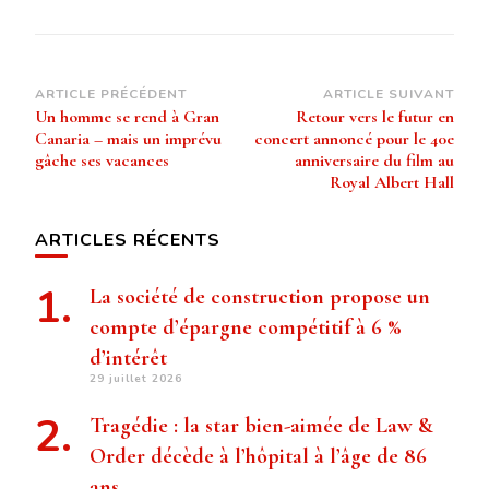
Navigation
ARTICLE PRÉCÉDENT
ARTICLE SUIVANT
Un homme se rend à Gran
Retour vers le futur en
d’article
Canaria – mais un imprévu
concert annoncé pour le 40e
gâche ses vacances
anniversaire du film au
Royal Albert Hall
ARTICLES RÉCENTS
La société de construction propose un
compte d’épargne compétitif à 6 %
d’intérêt
29 juillet 2026
Tragédie : la star bien-aimée de Law &
Order décède à l’hôpital à l’âge de 86
ans