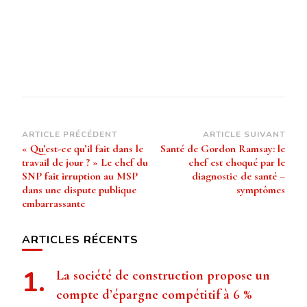
Navigation
ARTICLE PRÉCÉDENT
ARTICLE SUIVANT
« Qu’est-ce qu’il fait dans le
Santé de Gordon Ramsay: le
d’article
travail de jour ? » Le chef du
chef est choqué par le
SNP fait irruption au MSP
diagnostic de santé –
dans une dispute publique
symptômes
embarrassante
ARTICLES RÉCENTS
La société de construction propose un
compte d’épargne compétitif à 6 %