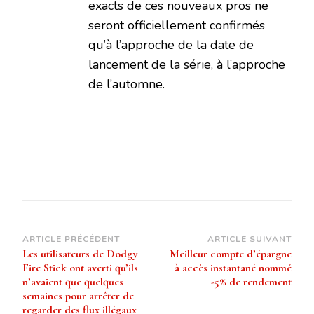
exacts de ces nouveaux pros ne
seront officiellement confirmés
qu’à l’approche de la date de
lancement de la série, à l’approche
de l’automne.
Navigation
ARTICLE PRÉCÉDENT
ARTICLE SUIVANT
Les utilisateurs de Dodgy
Meilleur compte d’épargne
d’article
Fire Stick ont ​​averti qu’ils
à accès instantané nommé
n’avaient que quelques
-5% de rendement
semaines pour arrêter de
regarder des flux illégaux