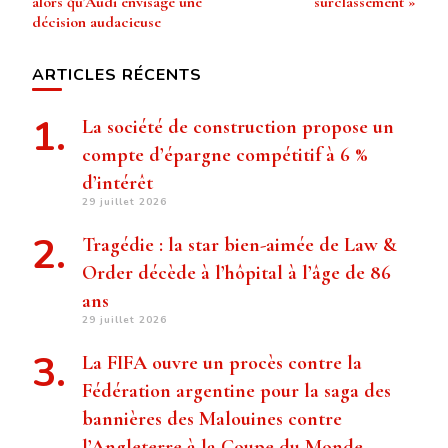
alors qu’Audi envisage une
surclassement »
décision audacieuse
ARTICLES RÉCENTS
La société de construction propose un
compte d’épargne compétitif à 6 %
d’intérêt
29 juillet 2026
Tragédie : la star bien-aimée de Law &
Order décède à l’hôpital à l’âge de 86
ans
29 juillet 2026
La FIFA ouvre un procès contre la
Fédération argentine pour la saga des
bannières des Malouines contre
l’Angleterre à la Coupe du Monde