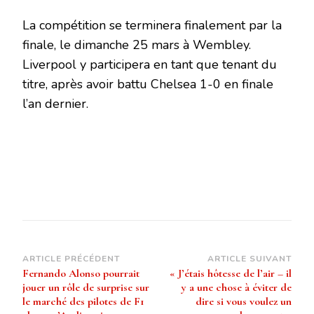
La compétition se terminera finalement par la
finale, le dimanche 25 mars à Wembley.
Liverpool y participera en tant que tenant du
titre, après avoir battu Chelsea 1-0 en finale
l’an dernier.
Navigation
ARTICLE PRÉCÉDENT
ARTICLE SUIVANT
Fernando Alonso pourrait
« J’étais hôtesse de l’air – il
d’article
jouer un rôle de surprise sur
y a une chose à éviter de
le marché des pilotes de F1
dire si vous voulez un