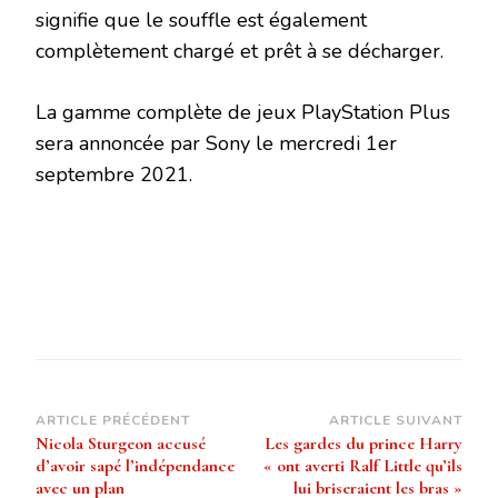
signifie que le souffle est également
complètement chargé et prêt à se décharger.
La gamme complète de jeux PlayStation Plus
sera annoncée par Sony le mercredi 1er
septembre 2021.
Navigation
ARTICLE PRÉCÉDENT
ARTICLE SUIVANT
Nicola Sturgeon accusé
Les gardes du prince Harry
d’article
d’avoir sapé l’indépendance
« ont averti Ralf Little qu’ils
avec un plan
lui briseraient les bras »