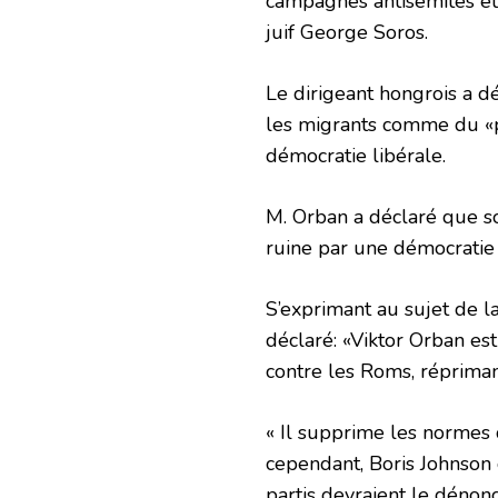
campagnes antisémites et
juif George Soros.
Le dirigeant hongrois a d
les migrants comme du «po
démocratie libérale.
M. Orban a déclaré que so
ruine par une démocratie
S’exprimant au sujet de la 
déclaré: «Viktor Orban es
contre les Roms, réprim
« Il supprime les normes 
cependant, Boris Johnson 
partis devraient le dénonc