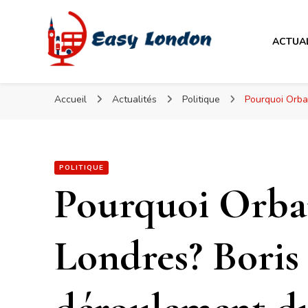
Easy London
ACTUA
Easy London
Accueil
Actualités
Politique
Pourquoi Orban
POLITIQUE
Pourquoi Orban
Londres? Boris 