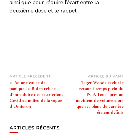
ainsi que pour réduire l’écart entre la
deuxième dose et le rappel.
Navigation
ARTICLE PRÉCÉDENT
ARTICLE SUIVANT
« Pas une cause de
Tiger Woods exclut le
d’article
panique ! » Biden refuse
retour à temps plein du
d’introduire des restrictions
PGA Tour après un
Covid au milieu de la vague
accident de voiture alors
d’Omicron
que ses plans de carrière
étaient définis
ARTICLES RÉCENTS