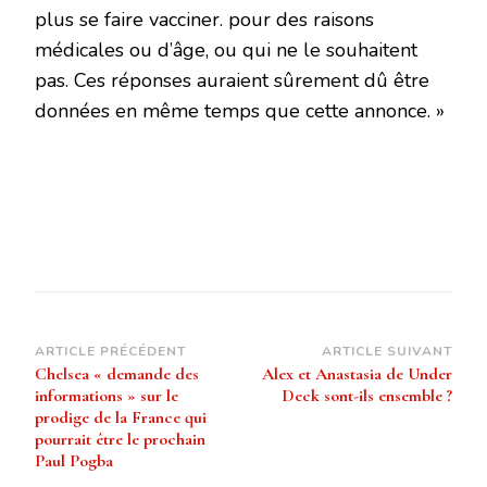
plus se faire vacciner. pour des raisons
médicales ou d’âge, ou qui ne le souhaitent
pas. Ces réponses auraient sûrement dû être
données en même temps que cette annonce. »
Navigation
ARTICLE PRÉCÉDENT
ARTICLE SUIVANT
Chelsea « demande des
Alex et Anastasia de Under
d’article
informations » sur le
Deck sont-ils ensemble ?
prodige de la France qui
pourrait être le prochain
Paul Pogba