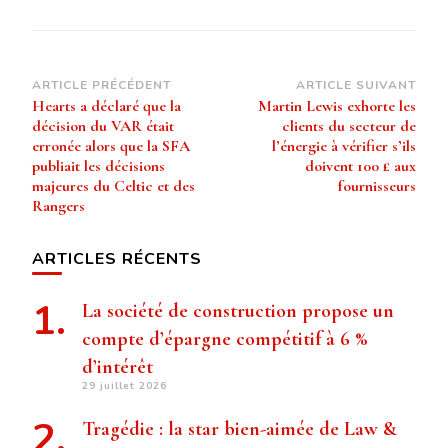
Navigation
ARTICLE PRÉCÉDENT
ARTICLE SUIVANT
Hearts a déclaré que la
Martin Lewis exhorte les
d’article
décision du VAR était
clients du secteur de
erronée alors que la SFA
l’énergie à vérifier s’ils
publiait les décisions
doivent 100 £ aux
majeures du Celtic et des
fournisseurs
Rangers
ARTICLES RÉCENTS
La société de construction propose un
compte d’épargne compétitif à 6 %
d’intérêt
29 juillet 2026
Tragédie : la star bien-aimée de Law &