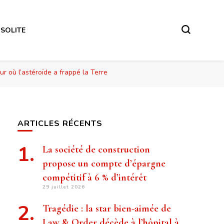
NSOLITE
ur où l’astéroïde a frappé la Terre
ARTICLES RÉCENTS
La société de construction
propose un compte d’épargne
compétitif à 6 % d’intérêt
29 juillet 2026
Tragédie : la star bien-aimée de
Law & Order décède à l’hôpital à