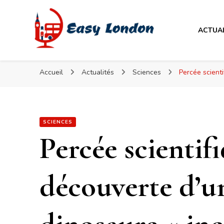
Easy London
ACTUA
Easy London
Accueil
Actualités
Sciences
Percée scienti
SCIENCES
Percée scientifi
découverte d’un