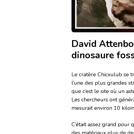
David Attenbo
dinosaure foss
Le cratère Chicxulub se t
l’une des plus grandes s
que c’est le site où un as
Les chercheurs ont génér
mesurait environ 10 kilom
C’était assez grand pour qu
des matériaux plus de deu