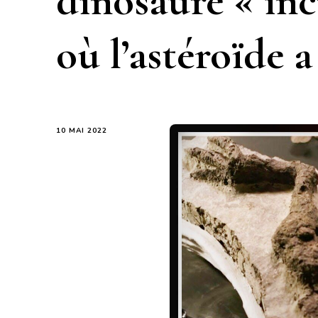
dinosaure « inc
où l’astéroïde a
10 MAI 2022