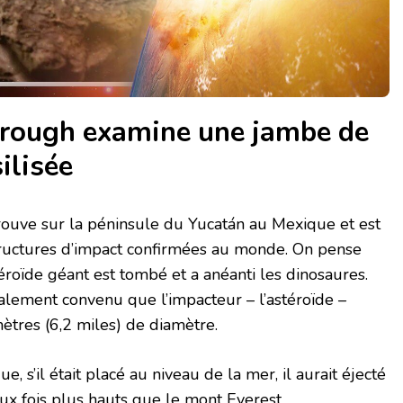
rough examine une jambe de
ilisée
rouve sur la péninsule du Yucatán au Mexique et est
tructures d’impact confirmées au monde. On pense
téroïde géant est tombé et a anéanti les dinosaures.
alement convenu que l’impacteur – l’astéroïde –
ètres (6,2 miles) de diamètre.
e, s’il était placé au niveau de la mer, il aurait éjecté
x fois plus hauts que le mont Everest.