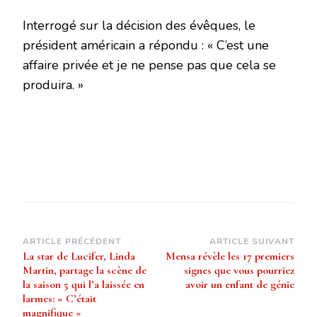
Interrogé sur la décision des évêques, le
président américain a répondu : « C’est une
affaire privée et je ne pense pas que cela se
produira. »
Navigation
ARTICLE PRÉCÉDENT
ARTICLE SUIVANT
La star de Lucifer, Linda
Mensa révèle les 17 premiers
d’article
Martin, partage la scène de
signes que vous pourriez
la saison 5 qui l’a laissée en
avoir un enfant de génie
larmes: « C’était
magnifique »