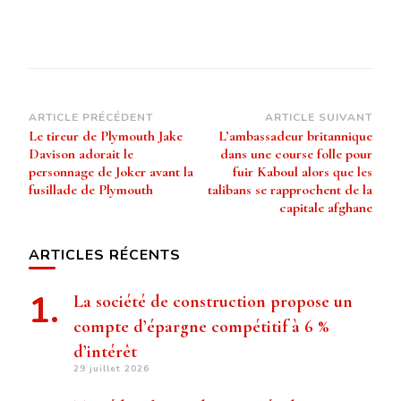
Navigation
ARTICLE PRÉCÉDENT
ARTICLE SUIVANT
Le tireur de Plymouth Jake
L’ambassadeur britannique
d’article
Davison adorait le
dans une course folle pour
personnage de Joker avant la
fuir Kaboul alors que les
fusillade de Plymouth
talibans se rapprochent de la
capitale afghane
ARTICLES RÉCENTS
La société de construction propose un
compte d’épargne compétitif à 6 %
d’intérêt
29 juillet 2026