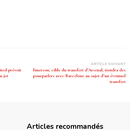
ARTICLE SUIVANT
ted prévoit
Emerson, cible du transfert d’Arsenal, tiendra des
u jet
pourparlers avec Barcelone au sujet d’un éventuel
transfert
Articles recommandés