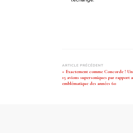
Navigation
ARTICLE PRÉCÉDENT
« Exactement comme Concorde ! Uni
d’article
15 avions supersoniques par rapport a
emblématique des années 60