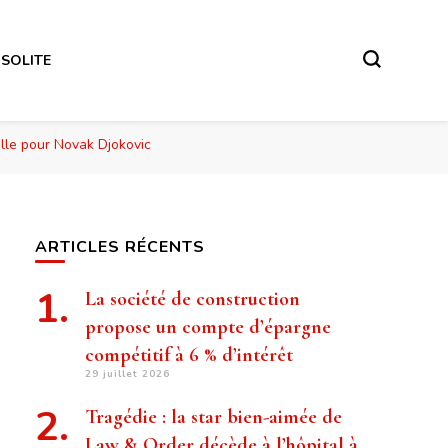
NSOLITE
lle pour Novak Djokovic
ARTICLES RÉCENTS
La société de construction
propose un compte d’épargne
compétitif à 6 % d’intérêt
29 juillet 2026
Tragédie : la star bien-aimée de
Law & Order décède à l’hôpital à