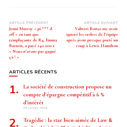
Navigation
ARTICLE PRÉCÉDENT
ARTICLE SUIVANT
Jenni Murray « pi *** d
Valtteri Bottas nie avoir
d’article
off » en tant que
ignoré les ordres de l’équipe
remplaçante de R4, Emma
après avoir presque porté un
Barnett, a payé 240 000 £
coup à Lewis Hamilton
« Nous n’avons pas gagné
ça ! »
ARTICLES RÉCENTS
La société de construction propose un
compte d’épargne compétitif à 6 %
d’intérêt
29 juillet 2026
Tragédie : la star bien-aimée de Law &