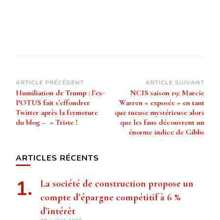
Navigation
ARTICLE PRÉCÉDENT
ARTICLE SUIVANT
Humiliation de Trump : l’ex-
NCIS saison 19: Marcie
d’article
POTUS fait s’effondrer
Warren « exposée » en tant
Twitter après la fermeture
que tueuse mystérieuse alors
du blog – » Triste !
que les fans découvrent un
énorme indice de Gibbs
ARTICLES RÉCENTS
La société de construction propose un
compte d’épargne compétitif à 6 %
d’intérêt